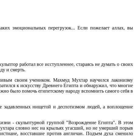
каких эмоциональных перегрузок... Если пожелает аллах, вы
ульптор работал все исступленнее, стараясь не думать о своих
ду и смерть.
тливым своим учеником. Махмуд Мухтар научился лаконизму
ратился к искусству Древнего Египта и обнаружил, что многие
ужно было помочь египетскому народу вспомнить самого себя в
не задавленных нищетой и деспотизмом людей, а воплощение
жизни - скульптурной группой "Возрождение Египта". В этом
ухтара словно нес на крыльях угасший, но не умерший порыв
ристиане, восставшие против англичан. Подъем духа сменило