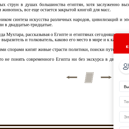
вых струн в душах большинства египтян, хотя заслуженно вы
и живопись, все еще остается закрытой книгой для масс.
иком синтеза искусства различных народов, цивилизаций и эпох
ли в двадцатые-тридцатые.
да Мухтара, рассказывая о Египте и египтянах сегодняшнего дня
е выразитель и толкователь, каково его место в мире и к какой 
к
ными спорами кипят живые страсти политики, поиски путей соци
о не понять современного Египта ни без экскурса в двадцатые
.