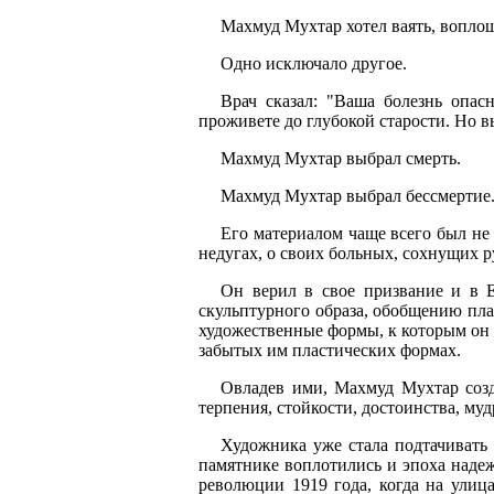
Махмуд Мухтар хотел ваять, воплощ
Одно исключало другое.
Врач сказал: "Ваша болезнь опас
проживете до глубокой старости. Но в
Махмуд Мухтар выбрал смерть.
Махмуд Мухтар выбрал бессмертие
Его материалом чаще всего был не 
недугах, о своих больных, сохнущих р
Он верил в свое призвание и в 
скульптурного образа, обобщению пла
художественные формы, к которым он 
забытых им пластических формах.
Овладев ими, Махмуд Мухтар созд
терпения, стойкости, достоинства, муд
Художника уже стала подтачивать 
памятнике воплотились и эпоха наде
революции 1919 года, когда на улиц