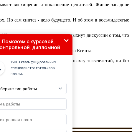
зывает восхищение и поклонение ценителей. Живое западное
. Но сам синтез - дело будущего. И об этом в восьмидесятые
! Но и в наши дни нет-нет да и вспыхнут дискуссии о том, что
цивилизации он принадлежит.
Поможем с курсовой,
онтрольной, дипломной
ального и экономического устройства Египта.
-тридцатые годы, ни без спуска в шахту тысячелетий, ни без
1500+ квалифицированных
специалистов готовы вам
помочь