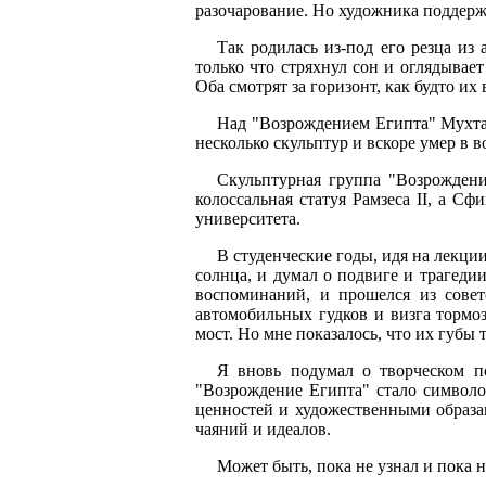
разочарование. Но художника поддер
Так родилась из-под его резца и
только что стряхнул сон и оглядывае
Оба смотрят за горизонт, как будто их
Над "Возрождением Египта" Мухтар 
несколько скульптур и вскоре умер в во
Скульптурная группа "Возрождени
колоссальная статуя Рамзеса II, а С
университета.
В студенческие годы, идя на лекци
солнца, и думал о подвиге и трагеди
воспоминаний, и прошелся из совет
автомобильных гудков и визга тормо
мост. Но мне показалось, что их губы
Я вновь подумал о творческом по
"Возрождение Египта" стало символо
ценностей и художественными образам
чаяний и идеалов.
Может быть, пока не узнал и пока н