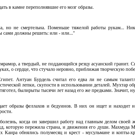
ать в камне переполнявшие его мозг образы.
на, но не смертельна. Поменьше тяжелой работы рукам... Ни
ы сами должны решить: или - или..."
.
мрамор, а твердый, не поддающийся резцу асуанский гранит. Ск
уках, о сердце, что стучало неровно, приближая творческую побе
Египет. Антуан Бурдель считал его едва ли не самым талан
стической лепки, скупости в использовании деталей. Мухтар об
тяготел, былирыты тысячи лет назад его же предками. Значит, н
ает образы феллахов и бедуинов. В них он ищет и находит 
рости.
болезнь, когда он завершил работу над главным делом своей 
жд, которую пережила страна, и движения его души. Махмуда М
ах Каира обнялись полумесяц и крест - мусульмане и копты-х