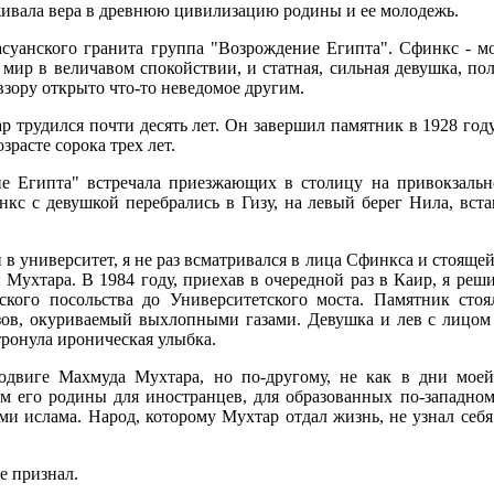
живала вера в древнюю цивилизацию родины и ее молодежь.
з асуанского гранита группа "Возрождение Египта". Сфинкс -
т мир в величавом спокойствии, и статная, сильная девушка, по
 взору открыто что-то неведомое другим.
трудился почти десять лет. Он завершил памятник в 1928 году
зрасте сорока трех лет.
е Египта" встречала приезжающих в столицу на привокзальн
финкс с девушкой перебрались в Гизу, на левый берег Нила, вс
и в университет, я не раз всматривался в лица Сфинкса и стоящ
и Мухтара. В 1984 году, приехав в очередной раз в Каир, я реш
ского посольства до Университетского моста. Памятник стоя
зов, окуриваемый выхлопными газами. Девушка и лев с лицом ч
 тронула ироническая улыбка.
двиге Махмуда Мухтара, но по-другому, не как в дни моей 
м его родины для иностранцев, для образованных по-западном
и ислама. Народ, которому Мухтар отдал жизнь, не узнал себя
е признал.