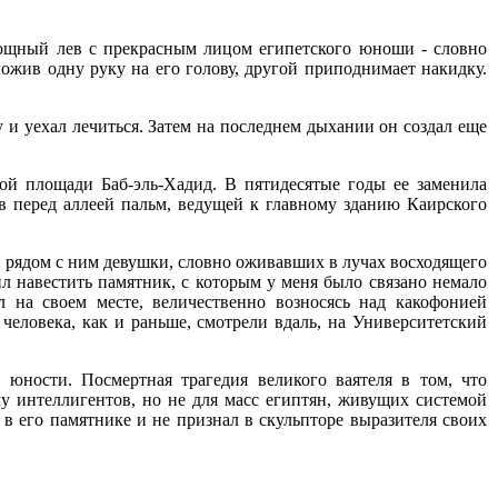
 мощный лев с прекрасным лицом египетского юноши - словно
ложив одну руку на его голову, другой приподнимает накидку.
 и уехал лечиться. Затем на последнем дыхании он создал еще
ой площади Баб-эль-Хадид. В пятидесятые годы ее заменила
тав перед аллеей пальм, ведущей к главному зданию Каирского
ей рядом с ним девушки, словно оживавших в лучах восходящего
ил навестить памятник, с которым у меня было связано немало
л на своем месте, величественно возносясь над какофонией
еловека, как и раньше, смотрели вдаль, на Университетский
юности. Посмертная трагедия великого ваятеля в том, что
у интеллигентов, но не для масс египтян, живущих системой
 в его памятнике и не признал в скульпторе выразителя своих