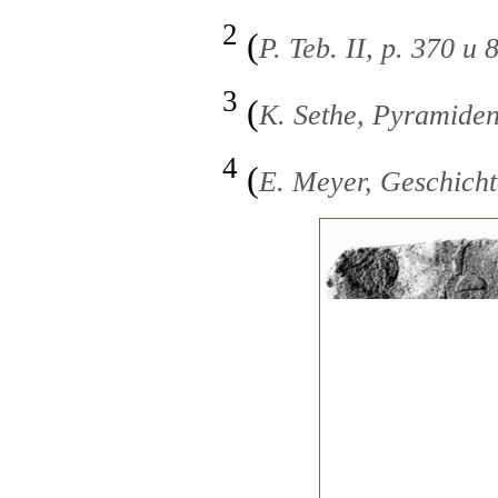
2
(
Р. Teb. II, р. 370 и 
3
(
K. Sethe, Pyramiden
4
(
E. Meyer, Geschicht