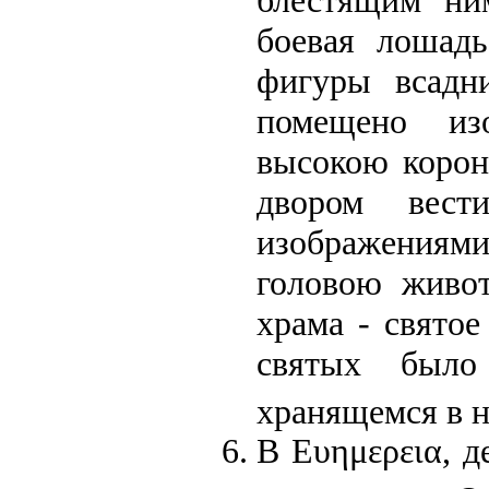
боевая лошад
фигуры всадн
помещено из
высокою корон
двором вест
изображениям
головою живот
храма - святое
святых было
хранящемся в 
В Ευημερεια, д