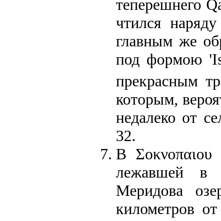
теперешнего Qa
чтился наряду
главным же об
под формою 'Is
прекрасным тр
которым, вероя
недалеко от се
32.
В Σοκνοπαιου 
лежавшей в 
Меридова озе
километров от 