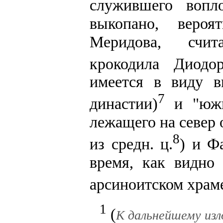
служившего вопл
выкопано, вероя
Меридова, счит
крокодила Диодо
имеется в виду в
7
династии)
и "южн
лежащего на север
8
из средн. ц.
) и Ф
время, как видно 
арсиноитском храме
1
(
К дальнейшему изло