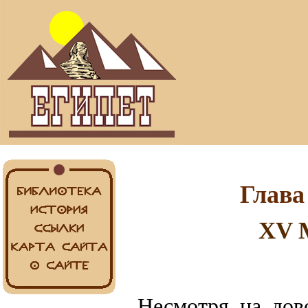
Глава
XV 
Несмотря на дов