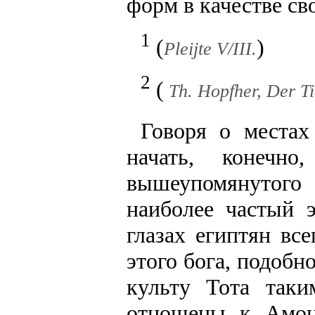
форм в качестве св
1
(
)
Pleijte V/III.
2
(
Th. Hopfher, Der Tie
Говоря о местах
начать, конечн
вышеупомянутого
наиболее частый 
глазах египтян вс
этого бога, подобн
культу Тота так
отношены к Амон