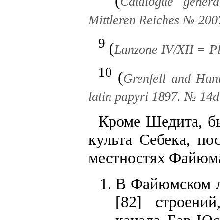
(
Catalogue généra
Mittleren Reiches № 20
9
(
Lanzone IV/XII = Pl
10
(
Grenfell and Hun
latin papyri 1897. № 14
Кроме Шедита, б
культа Себека, п
местностях Файюм
В Файюмском л
[82] строений