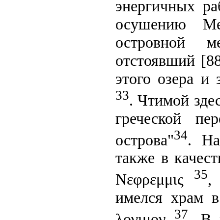
энергичных ра
осушению Ме
островной м
отстоявший [88
этого озера и
33
. Чтимой зде
греческой пе
34
острова"
. На
также в качест
35
Νεφρεμμις
,
имелся храм в
37
λογιμον
. В 