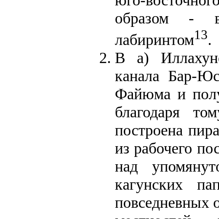
юго-восточног
образом - в
13
лабиринтом
.
В а) Иллахун
канала Бар-Ю
Файюма и полу
благодаря то
построена пира
из рабочего по
над упомяну
кагунских па
повседневных 