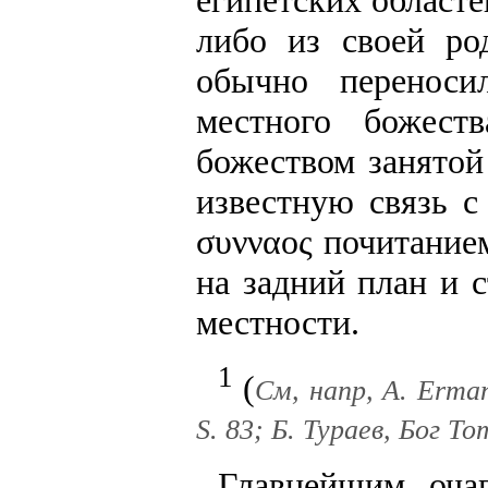
либо из своей ро
обычно перенос
местного божест
божеством занятой
известную связь с 
συνναος почитание
на задний план и 
местности.
1
(
См, напр, А. Erman
S. 83; Б. Тураев, Бог То
Главнейшим оча