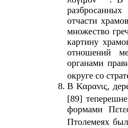
разбросанных
отчасти храмо
множество гре
картину храмо
отношений м
органами прав
округе со страт
В Καρανις, дер
[89] теперешне
формами Πετε
Птолемеях был