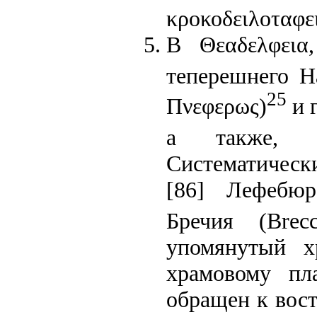
κροκοδειλοταφε
В Θεαδελφεια
теперешнего Ha
25
Πνεφερως)
и г
а также, в
Систематическ
[86] Лефебюр
Бречия (Brec
упомянутый х
храмовому пл
обращен к вост