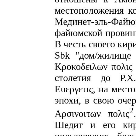
местоположения ко
Мединет-эль-Фа
файюмской провинц
В честь своего кир
Sbk "дом/жилище 
Κροκοδειλων πολις
столетия до Р.Х
Ευεργετις, на мес
эпохи, в свою оче
2
Αρσινοιτων πολις
Шедит и его кир