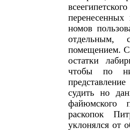
всеегипетско
перенесенных 
номов пользов
отдельным, 
помещением. С
остатки лаби
чтобы по н
представлени
судить но да
файюмского п
раскопок Пи
уклонялся от о