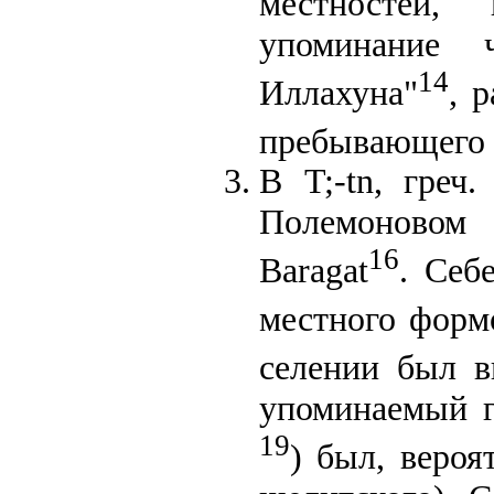
местностей, 
упоминание 
14
Иллахуна"
, 
пребывающего 
В T;-tn, греч.
Полемоновом
16
Baragat
. Себ
местного форм
селении был в
упоминаемый г
19
) был, вероя