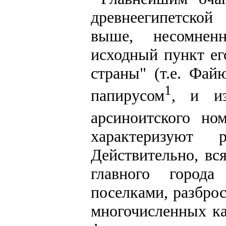
древнеегипетско
выше, несомнен
исходный пункт ег
страны" (т.е. Фа
1
папирусом
, и из
арсиноитского но
характеризуют
Действительно, вс
главного город
поселками, разбро
многочисленных ка