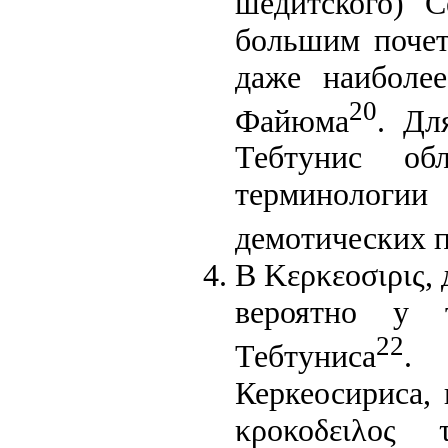
шедитского) С
большим почет
даже наиболе
20
Файюма
. Дл
Тебтунис обл
терминологии
демотических п
В Κερκεοσιρις,
вероятно у т
22
Тебтуниса
. 
Керкеосириса, 
κροκοδειλος