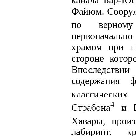
канала Бар-Юс
Файюм. Сооруж
по верному
первоначально
храмом при п
стороне котор
Впоследстви
содержания ф
классических
4
Страбона
и П
Хавары, прои
лабиринт, 