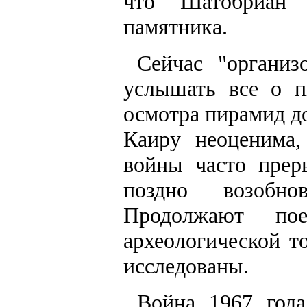
что Шатобриан 
памятника.
Сейчас "организ
услышать все о п
осмотра пирамид до
Каиру неоценима
войны часто прер
поздно возобн
Продолжают п
археологической т
исследованы.
Война 1967 год