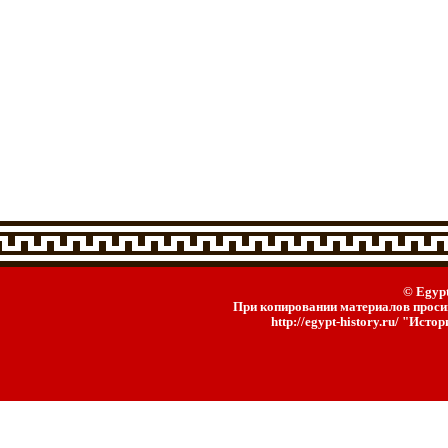
© Egypt
При копировании материалов просим
http://egypt-history.ru/ "Ист