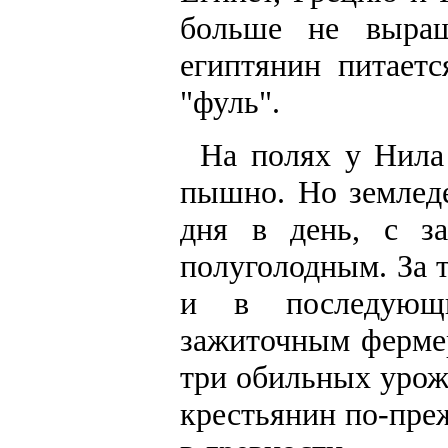
больше не выра
египтянин питает
"фуль".
На полях у Нила
пышно. Но земледе
дня в день, с з
полуголодным. За 
и в последующ
зажиточным фермер
три обильных урож
крестьянин по-преж