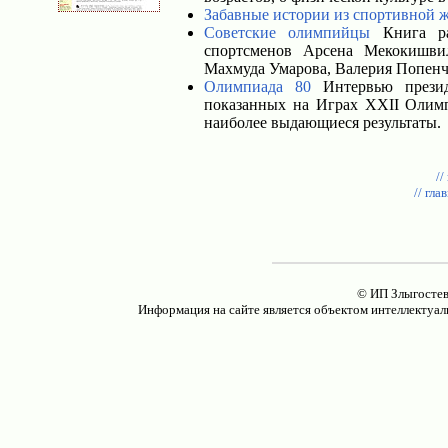
Забавные истории из спортивной 
Советские олимпийцы
Книга ра
спортсменов Арсена Мекокишвил
Махмуда Умарова, Валерия Попенч
Олимпиада 80
Интервью презид
показанных на Играх XXII Олимп
наиболее выдающиеся результаты.
//
// гла
© ИП Злыгостев
Информация на сайте является объектом интеллектуал