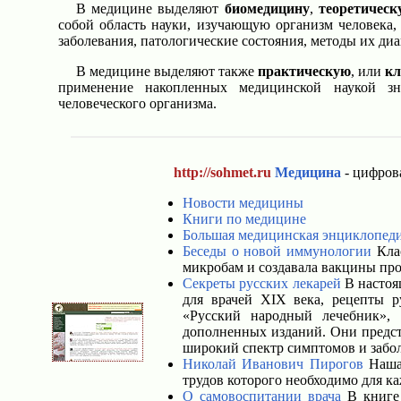
В медицине выделяют
биомедицину
,
теоретическ
собой область науки, изучающую организм человека,
заболевания, патологические состояния, методы их ди
В медицине выделяют также
практическую
, или
кл
применение накопленных медицинской наукой зн
человеческого организма.
http://sohmet.ru
Медицина
- цифров
Новости медицины
Книги по медицине
Большая медицинская энциклопед
Беседы о новой иммунологии
Клас
микробам и создавала вакцины пр
Секреты русских лекарей
В настоя
для врачей XIX века, рецепты 
«Русский народный лечебник»,
дополненных изданий. Они предст
широкий спектр симптомов и забо
Николай Иванович Пирогов
Наша 
трудов которого необходимо для ка
О самовоспитании врача
В книге 