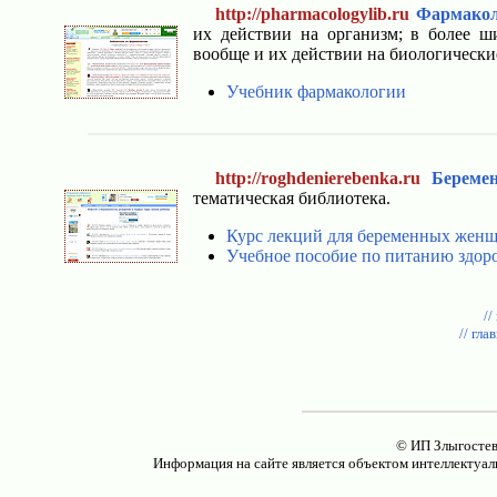
http://pharmacologylib.ru
Фармакол
их действии на организм; в более 
вообще и их действии на биологически
Учебник фармакологии
http://roghdenierebenka.ru
Береме
тематическая библиотека.
Курс лекций для беременных жен
Учебное пособие по питанию здор
//
// гла
© ИП Злыгостев
Информация на сайте является объектом интеллектуал