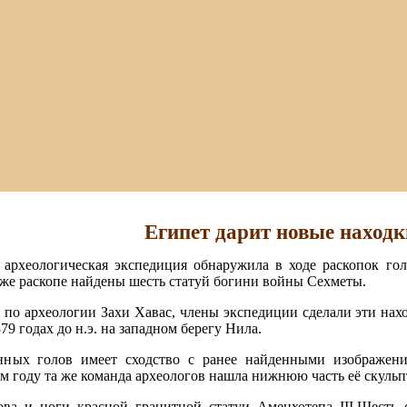
Египет дарит новые находк
я археологическая экспедиция обнаружила в ходе раскопок го
м же раскопе найдены шесть статуй богини войны Сехметы.
 по археологии Захи Хавас, члены экспедиции сделали эти нах
79 годах до н.э. на западном берегу Нила.
нных голов имеет сходство с ранее найденными изображен
ом году та же команда археологов нашла нижнюю часть её скуль
ва и ноги красной гранитной статуи Аменхотепа III.Шесть 