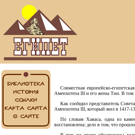
Совместная европейско-египетска
Аменхотепа III и его жены Тии. В то
Как сообщил представитель Совета
Аменхотепа III, который жил в 1417-13
По словам Хаваса, одна из каме
восстановлена: дело в том, что прошл
В том же храме обнаружены голо