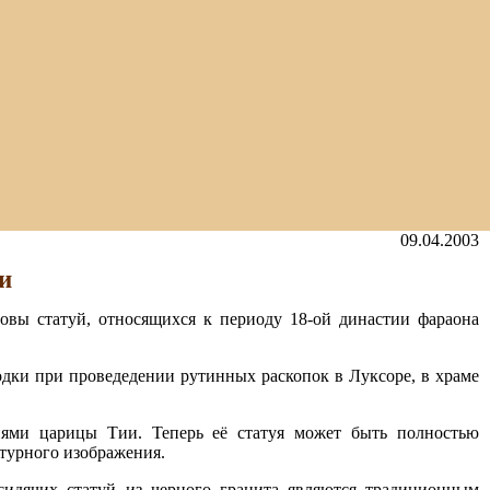
09.04.2003
и
ловы статуй, относящихся к периоду 18-ой династии фараона
одки при проведедении рутинных раскопок в Луксоре, в храме
иями царицы Тии. Теперь её статуя может быть полностью
птурного изображения.
сидячих статуй из черного гранита являются традиционным