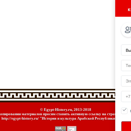
к
© Egypt-History.ru, 2013-2018
опировании материалов просим ставить активную ссылку на страницу ист
http://egypt-history.ru/ "История и культура Арабской Республики Египет"