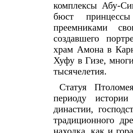
комплексы Абу-Си
бюст принцесс
преемниками сво
создавшего портр
храм Амона в Карн
Хуфу в Гизе, мног
тысячелетия.
Статуя Птоломе
периоду истории
династии, господс
традиционного дре
находка, как и гор