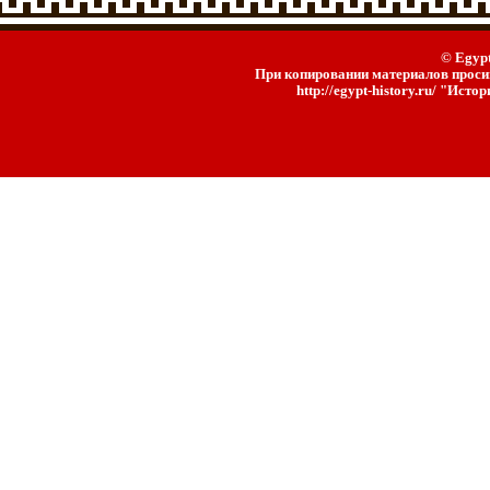
© Egypt
При копировании материалов просим
http://egypt-history.ru/ "Ист