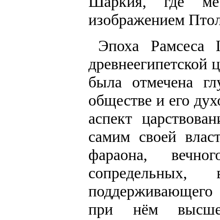
Шаркия, где м
изображением Птоле
Эпоха Рамсеса 
древнеегипетской ц
была отмечена гл
обществе и его ду
аспект царствова
самим своей влас
фараона, вечн
сопредельных,
поддерживающего 
при нём высшей