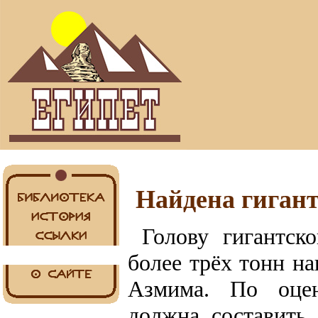
Найдена гигант
Голову гигантск
более трёх тонн н
Азмима. По оцен
должна составить