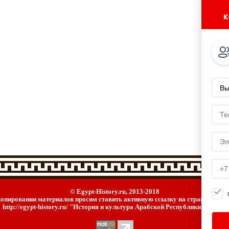
к
© Egypt-History.ru, 2013-2018
опировании материалов просим ставить активную ссылку на страницу ист
http://egypt-history.ru/ "История и культура Арабской Республики Египет"