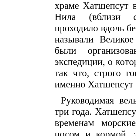
храме Хатшепсут в
Нила (вблизи с
проходило вдоль бе
называли Великое
были организов
экспедиции, о кото
так что, строго г
именно Хатшепсут 
Руководимая вел
три года. Хатшепсу
временам морски
носом и кормой, 