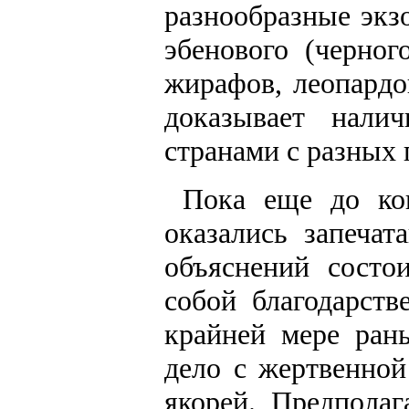
разнообразные экз
эбенового (черног
жирафов, леопардов
доказывает нали
странами с разных
Пока еще до ко
оказались запеча
объяснений состо
собой благодарст
крайней мере ран
дело с жертвенной
якорей. Предполаг