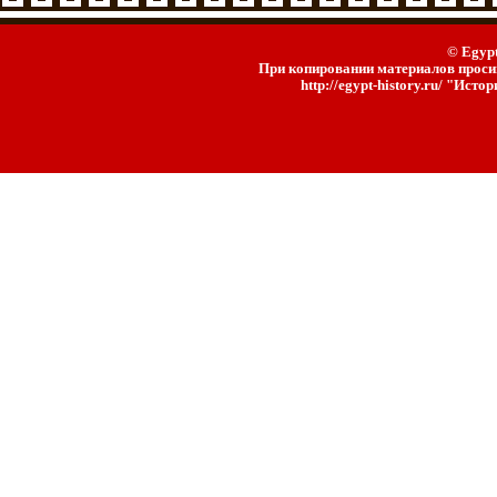
© Egypt
При копировании материалов просим
http://egypt-history.ru/ "Ист