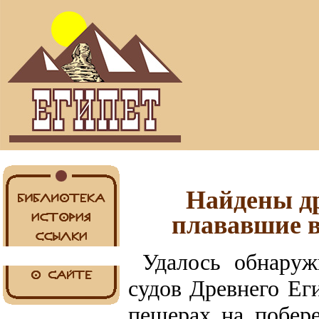
Найдены др
плававшие в
Удалось обнаруж
судов Древнего Ег
пещерах на побер