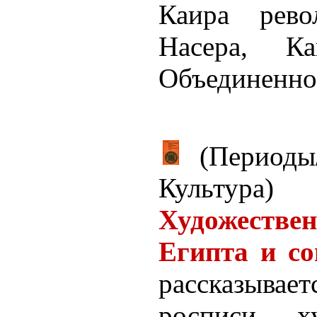
Каира рево
Насера, К
Объединенно
(Перио
Культур
Художестве
Египта и со
рассказывает
росписи, х