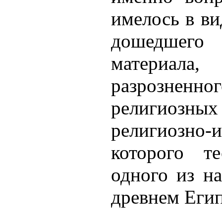
имелось в ви
дошедшего
материала
разрознен
религиозных
религиозн
которого т
одного из н
древнем Егип