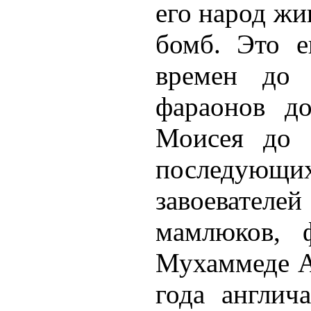
его народ жи
бомб. Это е
времен до 
фараонов д
Моисея до 
последую
завоевател
мамлюков, 
Мухаммеде Ал
года англич