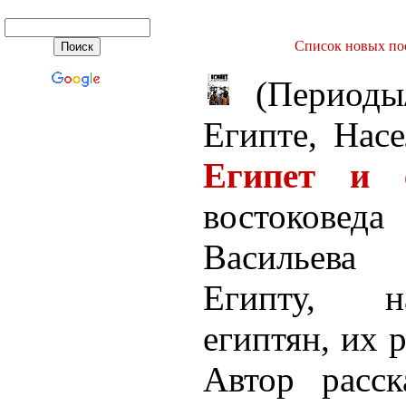
Список новых пос
(Период
Египте, Нас
Египет и е
востокове
Васильева 
Египту, н
египтян, их 
Автор расс