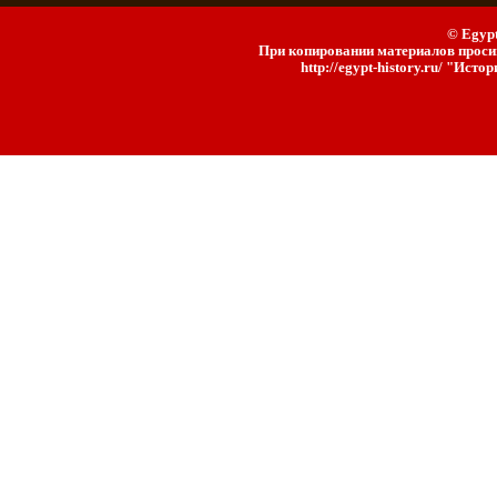
© Egypt
При копировании материалов просим
http://egypt-history.ru/ "Ист