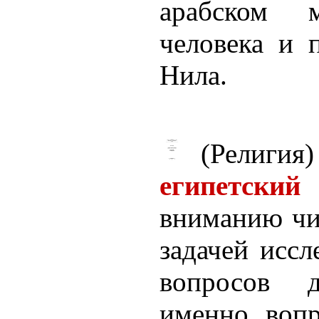
арабском 
человека и 
Нила.
(Религия
египетский
вниманию чит
задачей иссл
вопросов д
именно воп